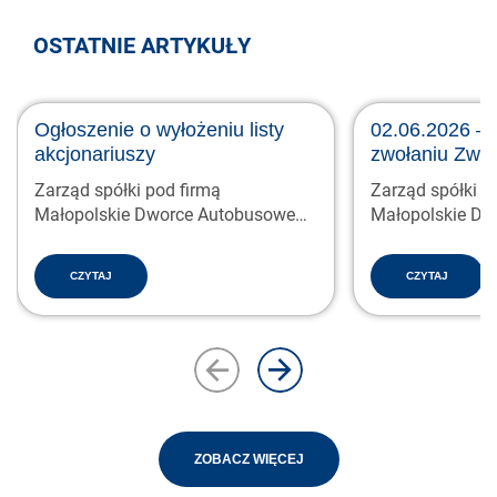
OSTATNIE ARTYKUŁY
Ogłoszenie o wyłożeniu listy
02.06.2026 – 
akcjonariuszy
zwołaniu Zwy
Zgromadzenia
Zarząd spółki pod firmą
Zarząd spółki p
Małopolskie Dworce Autobusowe
Małopolskie Dw
S.A. z siedzibą…
S.A. z siedzibą…
CZYTAJ
CZYTAJ
ZOBACZ WIĘCEJ