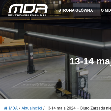
STRONA GŁÓWNA
O M
13-14 ma
MDA
/
Aktualności
/
13-14 maja 2024 – Biuro Zarządu ni