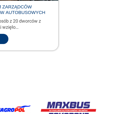
M ZARZĄDCÓW
W AUTOBUSOWYCH
osób z 20 dworców z
ki wzięło…