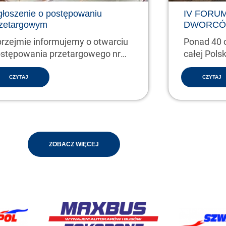
łoszenie o postępowaniu
IV FORU
zetargowym
DWORCÓ
rzejmie informujemy o otwarciu
Ponad 40 
stępowania przetargowego nr
całej Pols
2025 w następującym…
CZYTAJ
CZYTAJ
ZOBACZ WIĘCEJ