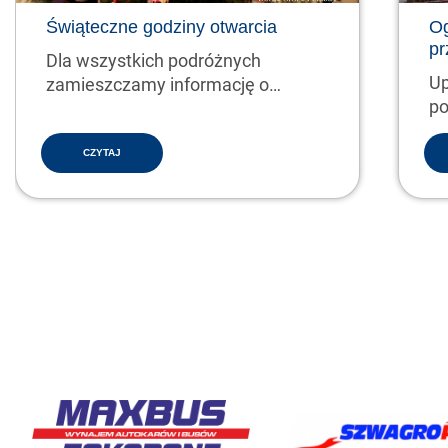
Świąteczne godziny otwarcia
Og
pr
Dla wszystkich podróżnych
Up
zamieszczamy informację o
po
świątecznych godzinach pracy
2/
kas…
CZYTAJ