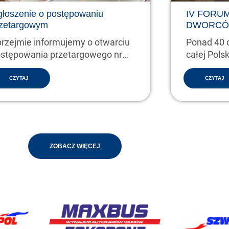
łoszenie o postępowaniu
IV FORU
zetargowym
DWORCÓ
rzejmie informujemy o otwarciu
Ponad 40 
stępowania przetargowego nr
całej Pols
2025 w następującym…
CZYTAJ
CZYTAJ
ZOBACZ WIĘCEJ