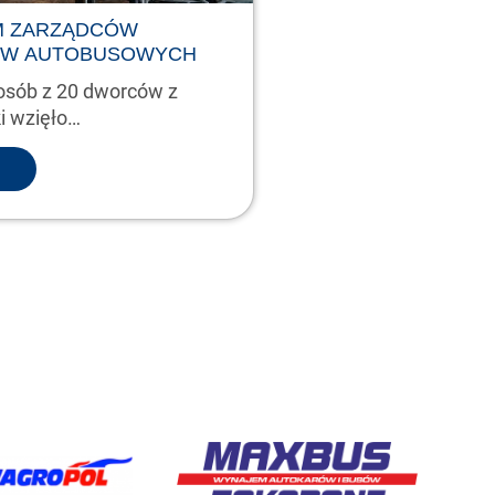
M ZARZĄDCÓW
W AUTOBUSOWYCH
osób z 20 dworców z
ki wzięło…