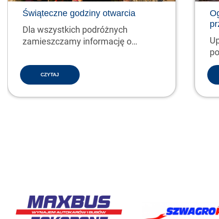
Świąteczne godziny otwarcia
Og
pr
Dla wszystkich podróżnych
Up
zamieszczamy informację o
po
świątecznych godzinach pracy
2/
kas…
CZYTAJ