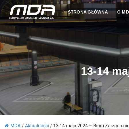
STRONA GŁÓWNA
O M
13-14 ma
MDA
/
Aktualności
/
13-14 maja 2024 – Biuro Zarządu ni