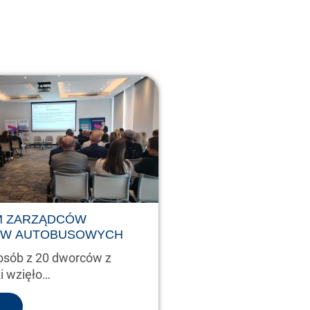
M ZARZĄDCÓW
W AUTOBUSOWYCH
osób z 20 dworców z
ki wzięło…