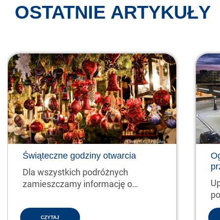
OSTATNIE ARTYKUŁY
Świąteczne godziny otwarcia
Og
pr
Dla wszystkich podróżnych
Up
zamieszczamy informację o
po
świątecznych godzinach pracy
2/
kas…
CZYTAJ