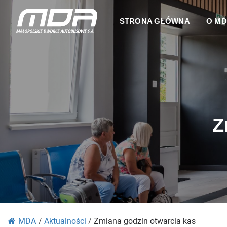
STRONA GŁÓWNA
O M
Z
MDA
/
Aktualności
/
Zmiana godzin otwarcia kas