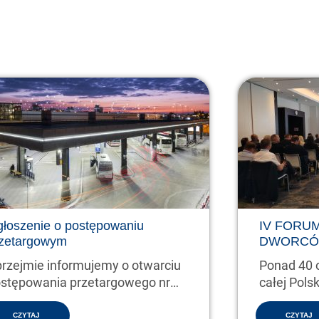
łoszenie o postępowaniu
IV FORU
zetargowym
DWORCÓ
rzejmie informujemy o otwarciu
Ponad 40 
stępowania przetargowego nr
całej Pols
2025 w następującym…
CZYTAJ
CZYTAJ